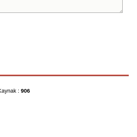
aynak :
906