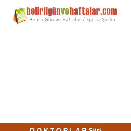
D O K T O R L A R Şiiri