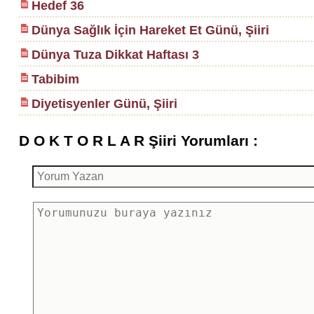
Hedef 36
Dünya Sağlık İçin Hareket Et Günü, Şiiri
Dünya Tuza Dikkat Haftası 3
Tabibim
Diyetisyenler Günü, Şiiri
D O K T O R L A R Şiiri Yorumları :