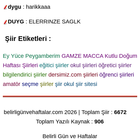
dygu
: harikkaaa
DUYG
: ELERRINZE SAGLK
Şiir Etiketleri :
Ey Yüce Peygamberim
GAMZE MACCA
Kutlu Doğum
Haftası Şiirleri
eğitici şiirler
okul şiirleri
öğretici şiirler
bilgilendirici şiirler
dersimiz.com şiirleri
öğrenci şiirleri
amatör
seçme
şiirler
şiir okul
şiir sitesi
belirligünvehaftalar.com 2026 | Toplam Şiir :
6672
Toplam Yazılı Kaynak :
906
Belirli Gün ve Haftalar