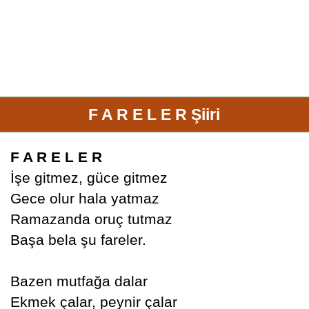
F A R E L E R Şiiri
F A R E L E R
İşe gitmez, güce gitmez
Gece olur hala yatmaz
Ramazanda oruç tutmaz
Başa bela şu fareler.
Bazen mutfağa dalar
Ekmek çalar, peynir çalar