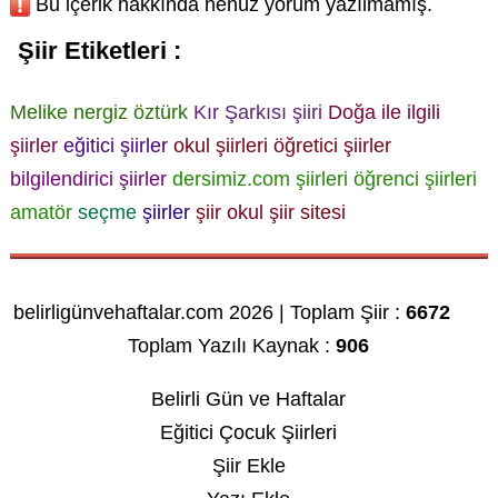
Bu içerik hakkında henüz yorum yazılmamış.
Şiir Etiketleri :
Melike nergiz öztürk
Kır Şarkısı şiiri
Doğa ile ilgili
şiirler
eğitici şiirler
okul şiirleri
öğretici şiirler
bilgilendirici şiirler
dersimiz.com şiirleri
öğrenci şiirleri
amatör
seçme
şiirler
şiir okul
şiir sitesi
belirligünvehaftalar.com 2026 | Toplam Şiir :
6672
Toplam Yazılı Kaynak :
906
Belirli Gün ve Haftalar
Eğitici Çocuk Şiirleri
Şiir Ekle