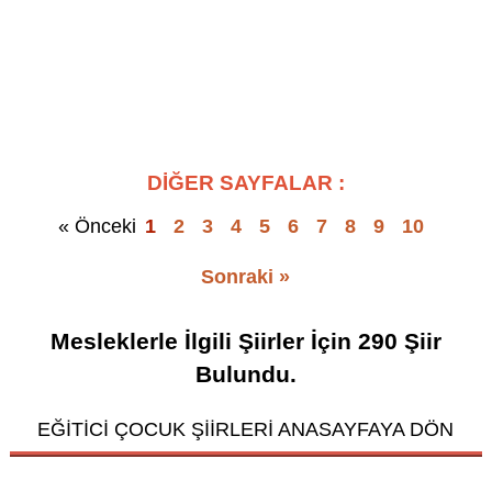
DİĞER SAYFALAR :
« Önceki
1
2
3
4
5
6
7
8
9
10
Sonraki »
Mesleklerle İlgili Şiirler
İçin
290
Şiir
Bulundu.
EĞİTİCİ ÇOCUK ŞİİRLERİ ANASAYFAYA DÖN