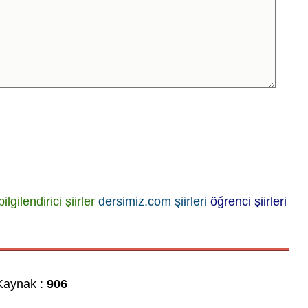
bilgilendirici şiirler
dersimiz.com şiirleri
öğrenci şiirleri
aynak :
906