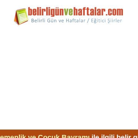
gemenlik ve Çocuk Bayramı
ile ilgili belir