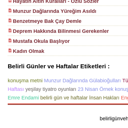
Hayatın Altın Kuralları - Özlü Sözler
Munzur Dağlarında Yüreğim Asıldı
Benzetmeye Bak Çay Demle
Deprem Hakkında Bilinmesi Gerekenler
Mustafa Okula Başlıyor
Kadın Olmak
Belirli Günler ve Haftalar Etiketleri :
konuşma metni
Munzur Dağlarında Gülabioğulları
Tür
Haftası
yeşilay tiyatro oyunları
23 Nisan Örnek konu
Emre Endami
belirli gün ve haftalar
İnsan Hakları
Eng
belirligünve