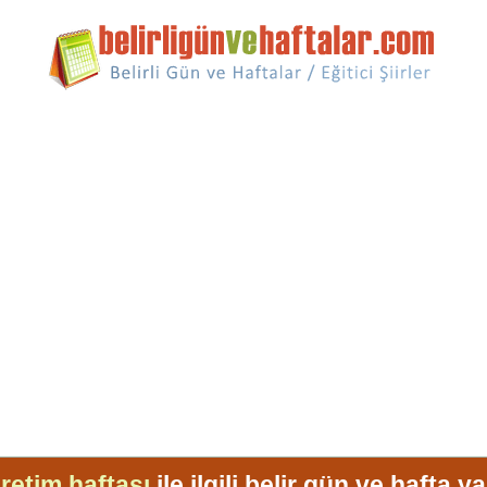
ğretim haftası
ile ilgili belir gün ve hafta ya