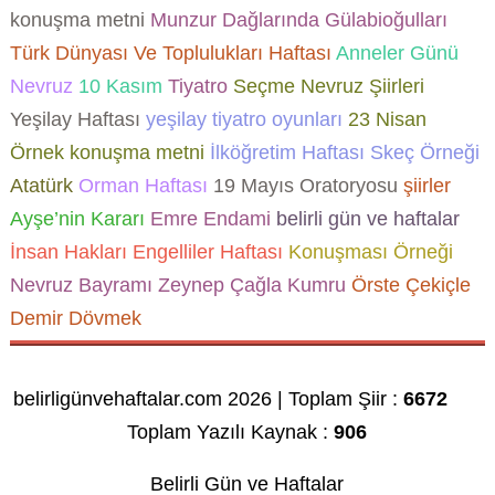
konuşma metni
Munzur Dağlarında Gülabioğulları
Türk Dünyası Ve Toplulukları Haftası
Anneler Günü
Nevruz
10 Kasım
Tiyatro
Seçme Nevruz Şiirleri
Yeşilay Haftası
yeşilay tiyatro oyunları
23 Nisan
Örnek konuşma metni
İlköğretim Haftası Skeç Örneği
Atatürk
Orman Haftası
19 Mayıs Oratoryosu
şiirler
Ayşe’nin Kararı
Emre Endami
belirli gün ve haftalar
İnsan Hakları
Engelliler Haftası
Konuşması Örneği
Nevruz Bayramı
Zeynep Çağla Kumru
Örste Çekiçle
Demir Dövmek
belirligünvehaftalar.com 2026 | Toplam Şiir :
6672
Toplam Yazılı Kaynak :
906
Belirli Gün ve Haftalar