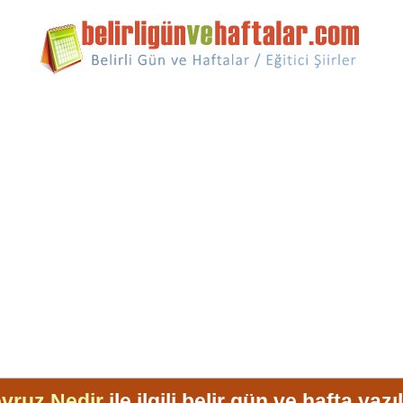
vruz Nedir
ile ilgili belir gün ve hafta yazıl