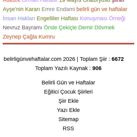
Atatürk
Orman Haftası
19 Mayıs Oratoryosu
şiirler
Ayşe’nin Kararı
Emre Endami
belirli gün ve haftalar
İnsan Hakları
Engelliler Haftası
Konuşması Örneği
Nevruz Bayramı
Örste Çekiçle Demir Dövmek
Zeynep Çağla Kumru
belirligünvehaftalar.com 2026 | Toplam Şiir :
6672
Toplam Yazılı Kaynak :
906
Belirli Gün ve Haftalar
Eğitici Çocuk Şiirleri
Şiir Ekle
Yazı Ekle
Sitemap
RSS