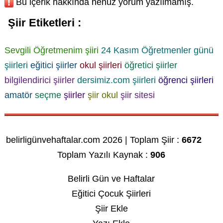
Bu içerik hakkında henüz yorum yazılmamış.
Şiir Etiketleri :
Sevgili Öğretmenim şiiri
24 Kasım Öğretmenler günü
şiirleri
eğitici şiirler
okul şiirleri
öğretici şiirler
bilgilendirici şiirler
dersimiz.com şiirleri
öğrenci şiirleri
amatör
seçme
şiirler
şiir okul
şiir sitesi
belirligünvehaftalar.com 2026 | Toplam Şiir :
6672
Toplam Yazılı Kaynak :
906
Belirli Gün ve Haftalar
Eğitici Çocuk Şiirleri
Şiir Ekle