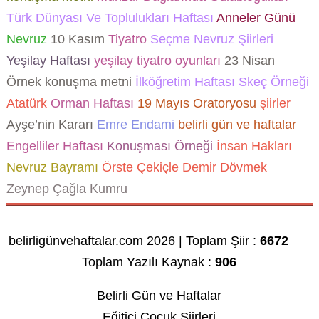
Türk Dünyası Ve Toplulukları Haftası
Anneler Günü
Nevruz
10 Kasım
Tiyatro
Seçme Nevruz Şiirleri
Yeşilay Haftası
yeşilay tiyatro oyunları
23 Nisan
Örnek konuşma metni
İlköğretim Haftası Skeç Örneği
Atatürk
Orman Haftası
19 Mayıs Oratoryosu
şiirler
Ayşe’nin Kararı
Emre Endami
belirli gün ve haftalar
Engelliler Haftası
Konuşması Örneği
İnsan Hakları
Nevruz Bayramı
Örste Çekiçle Demir Dövmek
Zeynep Çağla Kumru
belirligünvehaftalar.com 2026 | Toplam Şiir :
6672
Toplam Yazılı Kaynak :
906
Belirli Gün ve Haftalar
Eğitici Çocuk Şiirleri