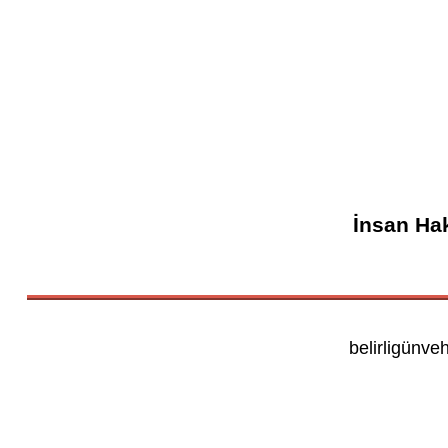
İnsan Hak
belirligünve