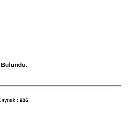
 Bulundu.
aynak :
906