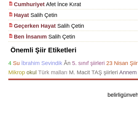
Cumhuriyet
Afet İnce Kırat
Hayat
Salih Çetin
Geçerken Hayat
Salih Çetin
Ben İnsanım
Salih Çetin
Önemli Şiir Etiketleri
4
Su
İbrahim Sevindik
Ân
5. sınıf şiirleri
23 Nisan Şiir
Mikrop
okul
Türk malları
M. Macit TAŞ şiirleri
Annem 
belirligünve