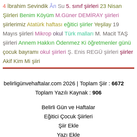
4
İbrahim Sevindik
Ân
Su
5. sınıf şiirleri
23 Nisan
Şiirleri
Benim Köyüm
M.Güner DEMİRAY şiirleri
şiirlerimiz
Atatürk haftası
eğitici şiirler
Yeşilay
19
Mayıs şiirleri
Mikrop
okul
Türk malları
M. Macit TAŞ
şiirleri
Annem Hakkın Ödenmez Ki
öğretmenler günü
çocuk bayramı
okul şiirleri
Ş. Enis REGÜ şiirleri
şiirler
Akif Kim Mi şiiri
belirligünvehaftalar.com 2026 | Toplam Şiir :
6672
Toplam Yazılı Kaynak :
906
Belirli Gün ve Haftalar
Eğitici Çocuk Şiirleri
Şiir Ekle
Yazı Ekle