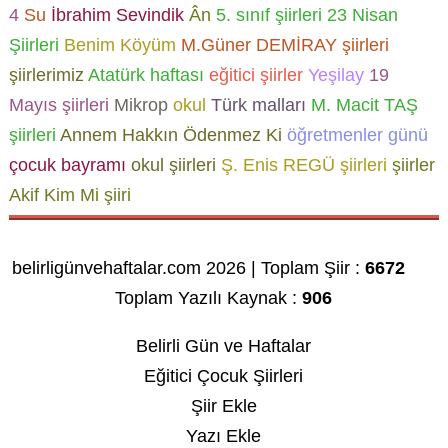
4
Su
İbrahim Sevindik
Ân
5. sınıf şiirleri
23 Nisan
Şiirleri
Benim Köyüm
M.Güner DEMİRAY şiirleri
şiirlerimiz
Atatürk haftası
eğitici şiirler
Yeşilay
19
Mayıs şiirleri
Mikrop
okul
Türk malları
M. Macit TAŞ
şiirleri
Annem Hakkın Ödenmez Ki
öğretmenler günü
çocuk bayramı
okul şiirleri
Ş. Enis REGÜ şiirleri
şiirler
Akif Kim Mi şiiri
belirligünvehaftalar.com 2026 | Toplam Şiir :
6672
Toplam Yazılı Kaynak :
906
Belirli Gün ve Haftalar
Eğitici Çocuk Şiirleri
Şiir Ekle
Yazı Ekle