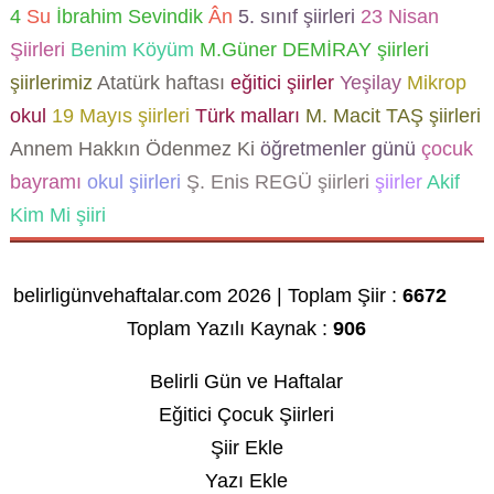
4
Su
İbrahim Sevindik
Ân
5. sınıf şiirleri
23 Nisan
Şiirleri
Benim Köyüm
M.Güner DEMİRAY şiirleri
şiirlerimiz
Atatürk haftası
eğitici şiirler
Yeşilay
Mikrop
okul
19 Mayıs şiirleri
Türk malları
M. Macit TAŞ şiirleri
Annem Hakkın Ödenmez Ki
öğretmenler günü
çocuk
bayramı
okul şiirleri
Ş. Enis REGÜ şiirleri
şiirler
Akif
Kim Mi şiiri
belirligünvehaftalar.com 2026 | Toplam Şiir :
6672
Toplam Yazılı Kaynak :
906
Belirli Gün ve Haftalar
Eğitici Çocuk Şiirleri
Şiir Ekle
Yazı Ekle