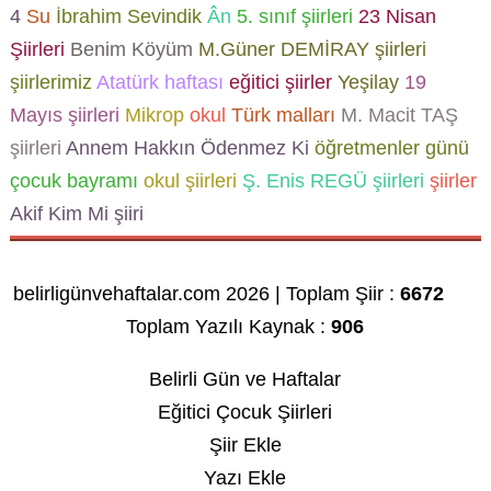
4
Su
İbrahim Sevindik
Ân
5. sınıf şiirleri
23 Nisan
Şiirleri
Benim Köyüm
M.Güner DEMİRAY şiirleri
şiirlerimiz
Atatürk haftası
eğitici şiirler
Yeşilay
19
Mayıs şiirleri
Mikrop
okul
Türk malları
M. Macit TAŞ
şiirleri
Annem Hakkın Ödenmez Ki
öğretmenler günü
çocuk bayramı
okul şiirleri
Ş. Enis REGÜ şiirleri
şiirler
Akif Kim Mi şiiri
belirligünvehaftalar.com 2026 | Toplam Şiir :
6672
Toplam Yazılı Kaynak :
906
Belirli Gün ve Haftalar
Eğitici Çocuk Şiirleri
Şiir Ekle
Yazı Ekle