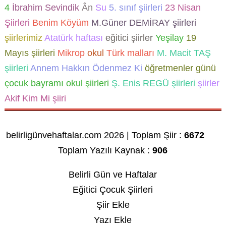
4
İbrahim Sevindik
Ân
Su
5. sınıf şiirleri
23 Nisan
Şiirleri
Benim Köyüm
M.Güner DEMİRAY şiirleri
şiirlerimiz
Atatürk haftası
eğitici şiirler
Yeşilay
19
Mayıs şiirleri
Mikrop
okul
Türk malları
M. Macit TAŞ
şiirleri
Annem Hakkın Ödenmez Ki
öğretmenler günü
çocuk bayramı
okul şiirleri
Ş. Enis REGÜ şiirleri
şiirler
Akif Kim Mi şiiri
belirligünvehaftalar.com 2026 | Toplam Şiir :
6672
Toplam Yazılı Kaynak :
906
Belirli Gün ve Haftalar
Eğitici Çocuk Şiirleri
Şiir Ekle
Yazı Ekle