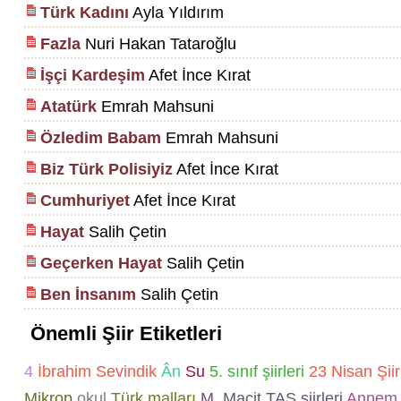
Türk Kadını
Ayla Yıldırım
Fazla
Nuri Hakan Tataroğlu
İşçi Kardeşim
Afet İnce Kırat
Atatürk
Emrah Mahsuni
Özledim Babam
Emrah Mahsuni
Biz Türk Polisiyiz
Afet İnce Kırat
Cumhuriyet
Afet İnce Kırat
Hayat
Salih Çetin
Geçerken Hayat
Salih Çetin
Ben İnsanım
Salih Çetin
Önemli Şiir Etiketleri
4
İbrahim Sevindik
Ân
Su
5. sınıf şiirleri
23 Nisan Şiir
Mikrop
okul
Türk malları
M. Macit TAŞ şiirleri
Annem 