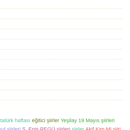
tatürk haftası
eğitici şiirler
Yeşilay
19 Mayıs şiirleri
ul şiirleri
Ş. Enis REGÜ şiirleri
şiirler
Akif Kim Mi şiiri