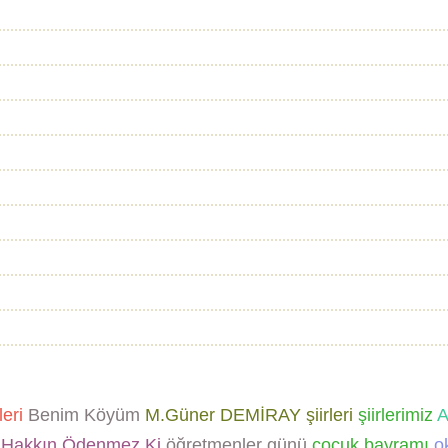
leri
Benim Köyüm
M.Güner DEMİRAY şiirleri
şiirlerimiz
A
Hakkın Ödenmez Ki
öğretmenler günü
çocuk bayramı
ok