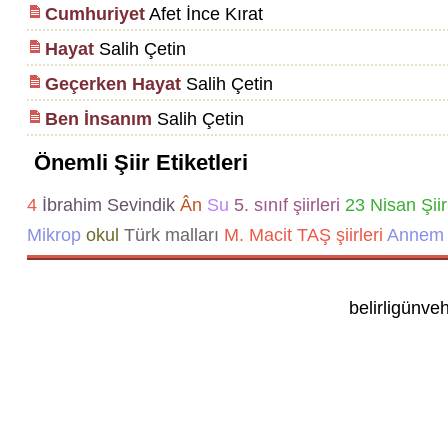
Cumhuriyet
Afet İnce Kırat
Hayat
Salih Çetin
Geçerken Hayat
Salih Çetin
Ben İnsanım
Salih Çetin
Önemli Şiir Etiketleri
4
İbrahim Sevindik
Ân
Su
5. sınıf şiirleri
23 Nisan Şiir
Mikrop
okul
Türk malları
M. Macit TAŞ şiirleri
Annem 
belirligünve