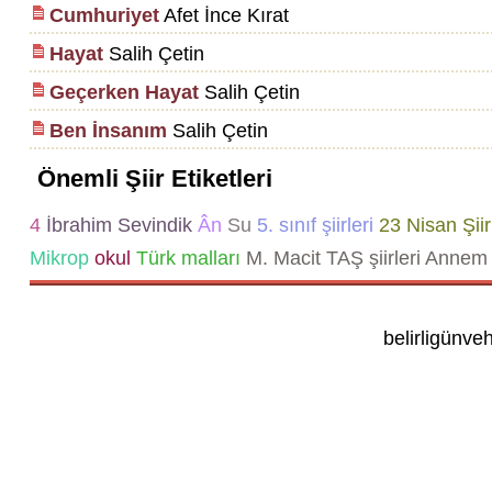
Cumhuriyet
Afet İnce Kırat
Hayat
Salih Çetin
Geçerken Hayat
Salih Çetin
Ben İnsanım
Salih Çetin
Önemli Şiir Etiketleri
4
İbrahim Sevindik
Ân
Su
5. sınıf şiirleri
23 Nisan Şiir
Mikrop
okul
Türk malları
M. Macit TAŞ şiirleri
Annem 
belirligünve