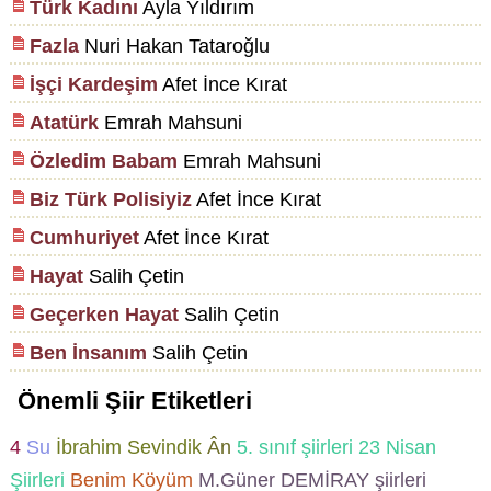
Türk Kadını
Ayla Yıldırım
Fazla
Nuri Hakan Tataroğlu
İşçi Kardeşim
Afet İnce Kırat
Atatürk
Emrah Mahsuni
Özledim Babam
Emrah Mahsuni
Biz Türk Polisiyiz
Afet İnce Kırat
Cumhuriyet
Afet İnce Kırat
Hayat
Salih Çetin
Geçerken Hayat
Salih Çetin
Ben İnsanım
Salih Çetin
Önemli Şiir Etiketleri
4
Su
İbrahim Sevindik
Ân
5. sınıf şiirleri
23 Nisan
Şiirleri
Benim Köyüm
M.Güner DEMİRAY şiirleri