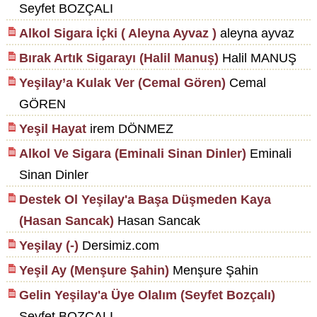
Seyfet BOZÇALI
Alkol Sigara İçki ( Aleyna Ayvaz )
aleyna ayvaz
Bırak Artık Sigarayı (Halil Manuş)
Halil MANUŞ
Yeşilay’a Kulak Ver (Cemal Gören)
Cemal
GÖREN
Yeşil Hayat
irem DÖNMEZ
Alkol Ve Sigara (Eminali Sinan Dinler)
Eminali
Sinan Dinler
Destek Ol Yeşilay'a Başa Düşmeden Kaya
(Hasan Sancak)
Hasan Sancak
Yeşilay (-)
Dersimiz.com
Yeşil Ay (Menşure Şahin)
Menşure Şahin
Gelin Yeşilay'a Üye Olalım (Seyfet Bozçalı)
Seyfet BOZÇALI