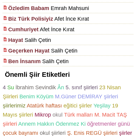
Özledim Babam
Emrah Mahsuni
Biz Türk Polisiyiz
Afet İnce Kırat
Cumhuriyet
Afet İnce Kırat
Hayat
Salih Çetin
Geçerken Hayat
Salih Çetin
Ben İnsanım
Salih Çetin
Önemli Şiir Etiketleri
4
Su
İbrahim Sevindik
Ân
5. sınıf şiirleri
23 Nisan
Şiirleri
Benim Köyüm
M.Güner DEMİRAY şiirleri
şiirlerimiz
Atatürk haftası
eğitici şiirler
Yeşilay
19
Mayıs şiirleri
Mikrop
okul
Türk malları
M. Macit TAŞ
şiirleri
Annem Hakkın Ödenmez Ki
öğretmenler günü
çocuk bayramı
okul şiirleri
Ş. Enis REGÜ şiirleri
şiirler